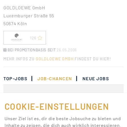
GOLDLOEWE GmbH
Luxemburger Straße 55
50674 Köln
126
BEI PROMOTIONBASIS SEIT
26.05.2006
MEHR INFOS ZU
GOLDLOEWE GMBH
FINDEST DU HIER!
|
|
TOP-JOBS
JOB-CHANCEN
NEUE JOBS
Momentan gibt es keine
Jobs, die deinen
COOKIE-EINSTELLUNGEN
Suchkriterien
Unser Ziel ist es, dir die beste Jobsuche zu bieten und
entsprechen.
Inhalte zu zeigen, die dich auch wirklich interessieren.