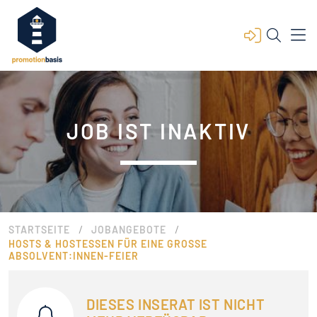
JOB IST INAKTIV
/
/
STARTSEITE
JOBANGEBOTE
HOSTS & HOSTESSEN FÜR EINE GROSSE A
BSOLVENT:INNEN-FEIER
DIESES INSERAT IST NICHT