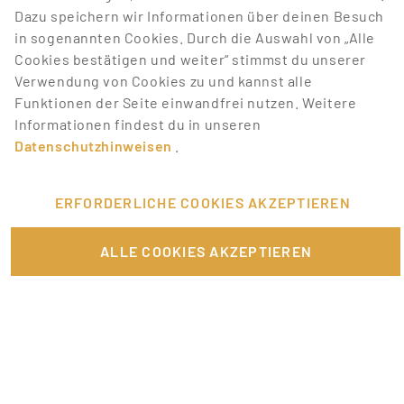
Dazu speichern wir Informationen über deinen Besuch
Lass dich über neue Job-Chancen zu deiner Suche
in sogenannten Cookies. Durch die Auswahl von „Alle
mit Job-Alerts automatisch informieren!
Cookies bestätigen und weiter“ stimmst du unserer
Verwendung von Cookies zu und kannst alle
JOB-ALERT ERSTELLEN
Funktionen der Seite einwandfrei nutzen. Weitere
Informationen findest du in unseren
Datenschutzhinweisen
.
ERFORDERLICHE COOKIES AKZEPTIEREN
FÜR JOBANBIETER
ALLE COOKIES AKZEPTIEREN
LINKS
SONSTIGES