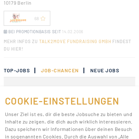
10179 Berlin
68
BEI PROMOTIONBASIS SEIT
14.02.2006
MEHR INFOS ZU
TALK2MOVE FUNDRAISING GMBH
FINDEST
DU HIER!
|
|
TOP-JOBS
JOB-CHANCEN
NEUE JOBS
Momentan gibt es keine
Jobs, die deinen
COOKIE-EINSTELLUNGEN
Suchkriterien
Unser Ziel ist es, dir die beste Jobsuche zu bieten und
entsprechen.
Inhalte zu zeigen, die dich auch wirklich interessieren.
Dazu speichern wir Informationen über deinen Besuch
Lass dich über neue Job-Chancen zu deiner Suche
in sogenannten Cookies. Durch die Auswahl von „Alle