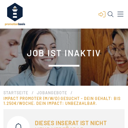
JOB IST INAKTIV
/
/
STARTSEITE
JOBANGEBOTE
IMPACT PROMOTER (M/W/D) GESUCHT - DEIN GEHALT: BIS
1.250€/WOCHE. DEIN IMPACT: UNBEZAHLBAR.
DIESES INSERAT IST NICHT