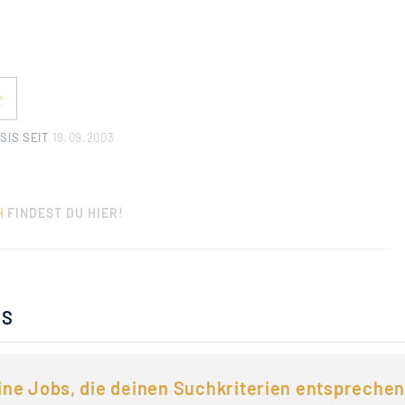
SIS SEIT
19.09.2003
H
FINDEST DU HIER!
BS
ine Jobs, die deinen Suchkriterien entsprechen