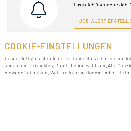
Lass dich über neue Job-
JOB-ALERT ERSTELL
COOKIE-EINSTELLUNGEN
Unser Ziel ist es, dir die beste Jobsuche zu bieten und I
sogenannten Cookies. Durch die Auswahl von „Alle Cooki
einwandfrei nutzen. Weitere Informationen findest du i
FÜR JOBANBIETER
LINKS
JOB INSERIEREN
JOBS ANZEIGEN
SONDERWERBEFORMEN
JOBS NACH STADT
BEWERBERDATENBANK
JOBS NACH TÄTIGKEI