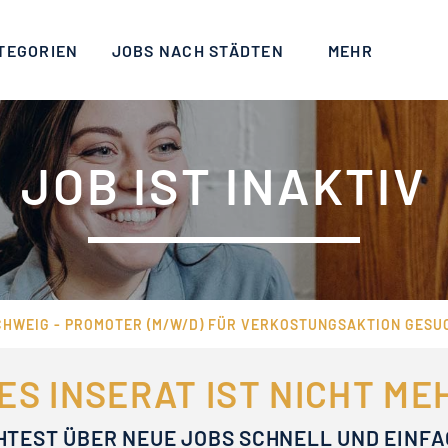
TEGORIEN
JOBS NACH STÄDTEN
MEHR
JOB IST INAKTIV
HWEIG - PROMOTER (M/W/D) FÜR VERKOSTUNGSAKTION GESU
ES INSERAT IST NICHT M
HTEST ÜBER NEUE JOBS SCHNELL UND EINF