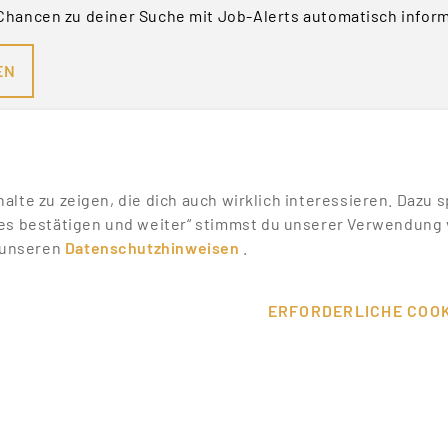
Chancen zu deiner Suche mit Job-Alerts automatisch infor
EN
nhalte zu zeigen, die dich auch wirklich interessieren. Daz
es bestätigen und weiter“ stimmst du unserer Verwendung v
n unseren
Datenschutzhinweisen
.
SONSTIGES
SERVICE
WIKI
DEINE VORT
ERFORDERLICHE COOK
MESSEN & EVENTS
KONTAKT
T
PROMOTER ERFAHRUNGEN
HILFE & SU