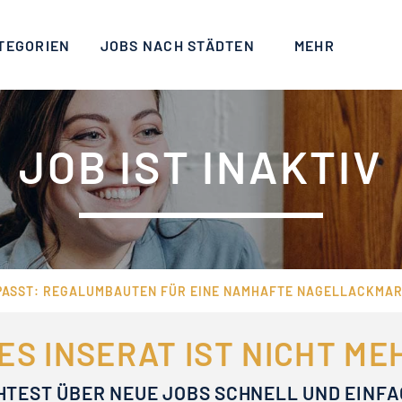
TEGORIEN
JOBS NACH STÄDTEN
MEHR
JOB IST INAKTIV
ASST: REGALUMBAUTEN FÜR EINE NAMHAFTE NAGELLACKMAR
ES INSERAT IST NICHT M
HTEST ÜBER NEUE JOBS SCHNELL UND EINF