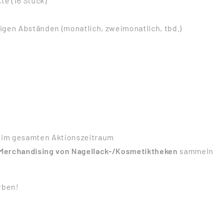
te (16 Stück)
gen Abständen (monatlich, zweimonatlich, tbd.)
n im gesamten Aktionszeitraum
 Merchandising von Nagellack-/Kosmetiktheken
sammeln
ben!