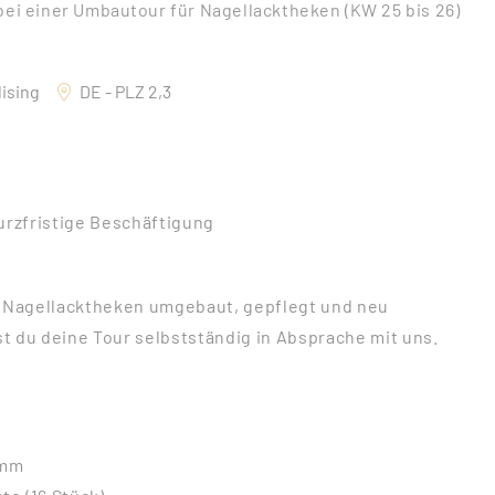
 bei einer Umbautour für Nagellacktheken (KW 25 bis 26)
ising
DE - PLZ 2,3
urzfristige Beschäftigung
en Nagellacktheken umgebaut, gepflegt und neu
st du deine Tour selbstständig in Absprache mit uns.
amm