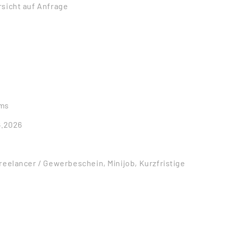
rsicht auf Anfrage
üms
6.2026
reelancer / Gewerbeschein, Minijob, Kurzfristige