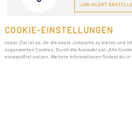
JOB-ALERT ERSTELL
COOKIE-EINSTELLUNGEN
Unser Ziel ist es, dir die beste Jobsuche zu bieten und I
sogenannten Cookies. Durch die Auswahl von „Alle Cooki
einwandfrei nutzen. Weitere Informationen findest du i
FÜR JOBANBIETER
LINKS
JOB INSERIEREN
JOBS ANZEIGEN
SONDERWERBEFORMEN
JOBS NACH STADT
BEWERBERDATENBANK
JOBS NACH TÄTIGKEI
STELLENANZEIGEN-PAKETE
PROMOTIONFORUM