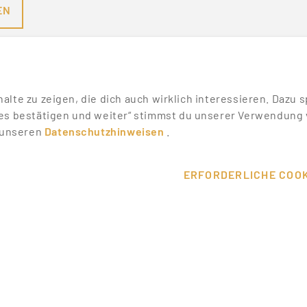
EN
nhalte zu zeigen, die dich auch wirklich interessieren. Daz
es bestätigen und weiter“ stimmst du unserer Verwendung v
n unseren
Datenschutzhinweisen
.
SONSTIGES
SERVICE
WIKI
DEINE VORT
ERFORDERLICHE COOK
MESSEN & EVENTS
KONTAKT
T
PROMOTER ERFAHRUNGEN
HILFE & SU
ALLE PARTNER
ÜBER UNS