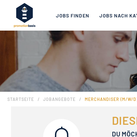
JOBS FINDEN
JOBS NACH KA
/
/
STARTSEITE
JOBANGEBOTE
MERCHANDISER (M/W/D)
DIES
DU MÖC