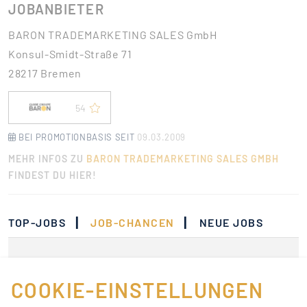
JOBANBIETER
BARON TRADEMARKETING SALES GmbH
Konsul-Smidt-Straße 71
28217 Bremen
54
BEI PROMOTIONBASIS SEIT
09.03.2009
MEHR INFOS ZU
BARON TRADEMARKETING SALES GMBH
FINDEST DU HIER!
|
|
TOP-JOBS
JOB-CHANCEN
NEUE JOBS
Momentan gibt es keine
Jobs, die deinen
COOKIE-EINSTELLUNGEN
Suchkriterien