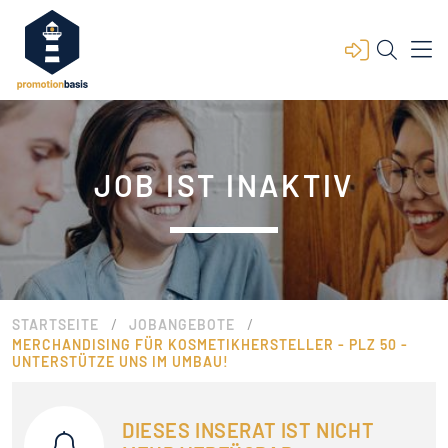
JOB IST INAKTIV
/
/
STARTSEITE
JOBANGEBOTE
MERCHANDISING FÜR KOSMETIKHERSTELLER - PLZ 50 -
UNTERSTÜTZE UNS IM UMBAU!
DIESES INSERAT IST NICHT