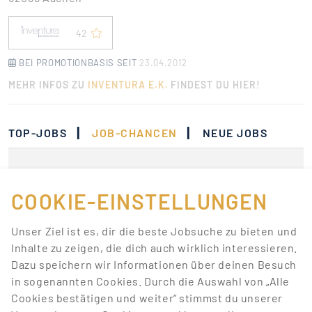
42
BEI PROMOTIONBASIS SEIT
23.04.2012
MEHR INFOS ZU
INVENTURA E.K.
FINDEST DU HIER!
|
|
TOP-JOBS
JOB-CHANCEN
NEUE JOBS
Momentan gibt es keine
Jobs, die deinen
COOKIE-EINSTELLUNGEN
Suchkriterien
Unser Ziel ist es, dir die beste Jobsuche zu bieten und
entsprechen.
Inhalte zu zeigen, die dich auch wirklich interessieren.
Dazu speichern wir Informationen über deinen Besuch
Lass dich über neue Job-Chancen zu deiner Suche
in sogenannten Cookies. Durch die Auswahl von „Alle
mit Job-Alerts automatisch informieren!
Cookies bestätigen und weiter“ stimmst du unserer