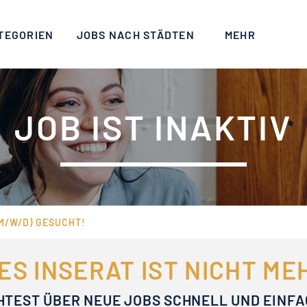
TEGORIEN
JOBS NACH STÄDTEN
MEHR
JOB IST INAKTIV
M/W/D) GESUCHT!
ES INSERAT IST NICHT M
HTEST ÜBER NEUE JOBS SCHNELL UND EINF