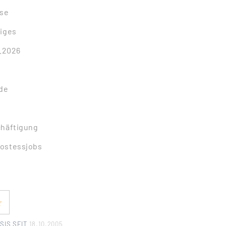
rse
tiges
0.2026
nde
chäftigung
Hostessjobs
SIS SEIT
18.10.2005