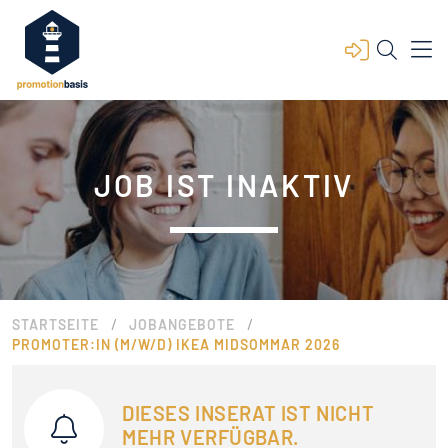
JOB IST INAKTIV
/
/
STARTSEITE
JOBANGEBOTE
PROMOTER:IN (M/W/D) IKEA MIDSOMMAR 2026
DIESES INSERAT IST NICHT
MEHR VERFÜGBAR.