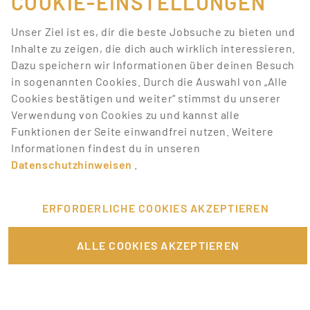
COOKIE-EINSTELLUNGEN
Suchkriterien
Unser Ziel ist es, dir die beste Jobsuche zu bieten und
entsprechen.
Inhalte zu zeigen, die dich auch wirklich interessieren.
Dazu speichern wir Informationen über deinen Besuch
Lass dich über neue Job-Chancen zu deiner Suche
in sogenannten Cookies. Durch die Auswahl von „Alle
mit Job-Alerts automatisch informieren!
Cookies bestätigen und weiter“ stimmst du unserer
Verwendung von Cookies zu und kannst alle
JOB-ALERT ERSTELLEN
Funktionen der Seite einwandfrei nutzen. Weitere
Informationen findest du in unseren
Datenschutzhinweisen
.
ERFORDERLICHE COOKIES AKZEPTIEREN
FÜR JOBANBIETER
ALLE COOKIES AKZEPTIEREN
LINKS