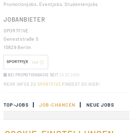
Promotionjobs, Eventjobs, Studentenjobs
JOBANBIETER
SPORTFIVE
Geneststraße 5
10829 Berlin
149
BEI PROMOTIONBASIS SEIT
20.07.2004
MEHR INFOS ZU
SPORTFIVE
FINDEST DU HIER!
|
|
TOP-JOBS
JOB-CHANCEN
NEUE JOBS
Momentan gibt es keine
Jobs, die deinen