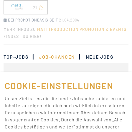
21
BEI PROMOTIONBASIS SEIT
21.04.2004
MEHR INFOS ZU
MATTTPRODUCTION PROMOTION & EVENTS
FINDEST DU HIER!
|
|
TOP-JOBS
JOB-CHANCEN
NEUE JOBS
Momentan gibt es keine
Jobs, die deinen
COOKIE-EINSTELLUNGEN
Suchkriterien
Unser Ziel ist es, dir die beste Jobsuche zu bieten und
entsprechen.
Inhalte zu zeigen, die dich auch wirklich interessieren.
Dazu speichern wir Informationen über deinen Besuch
Lass dich über neue Job-Chancen zu deiner Suche
in sogenannten Cookies. Durch die Auswahl von „Alle
mit Job-Alerts automatisch informieren!
Cookies bestätigen und weiter“ stimmst du unserer