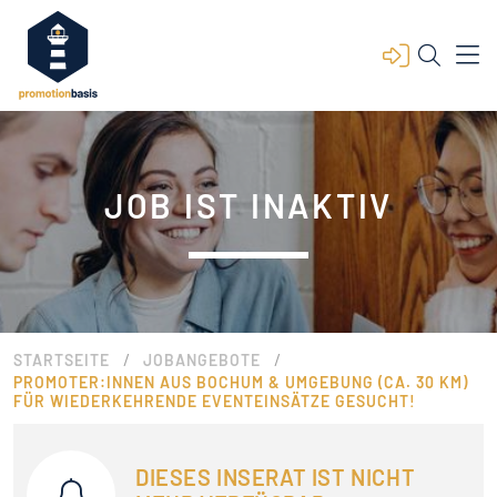
JOB IST INAKTIV
/
/
STARTSEITE
JOBANGEBOTE
PROMOTER:INNEN AUS BOCHUM & UMGEBUNG (CA. 30 KM)
FÜR WIEDERKEHRENDE EVENTEINSÄTZE GESUCHT!
DIESES INSERAT IST NICHT