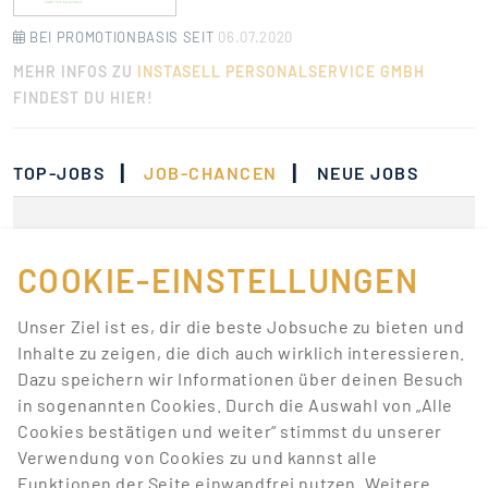
BEI PROMOTIONBASIS SEIT
06.07.2020
MEHR INFOS ZU
INSTASELL PERSONALSERVICE GMBH
FINDEST DU HIER!
|
|
TOP-JOBS
JOB-CHANCEN
NEUE JOBS
Momentan gibt es keine
Jobs, die deinen
COOKIE-EINSTELLUNGEN
Suchkriterien
Unser Ziel ist es, dir die beste Jobsuche zu bieten und
entsprechen.
Inhalte zu zeigen, die dich auch wirklich interessieren.
Dazu speichern wir Informationen über deinen Besuch
Lass dich über neue Job-Chancen zu deiner Suche
in sogenannten Cookies. Durch die Auswahl von „Alle
mit Job-Alerts automatisch informieren!
Cookies bestätigen und weiter“ stimmst du unserer
Verwendung von Cookies zu und kannst alle
JOB-ALERT ERSTELLEN
Funktionen der Seite einwandfrei nutzen. Weitere