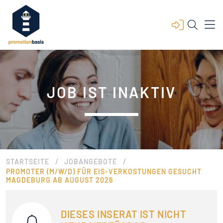
JOB IST INAKTIV
/
/
STARTSEITE
JOBANGEBOTE
PROMOTER (M/W/D) FÜR EIS-VERKOSTUNGEN GESUCHT
MAGDEBURG AB AUGUST 2026
DIESES INSERAT IST NICHT