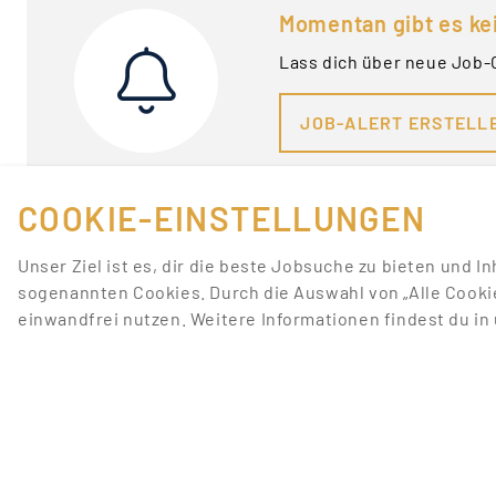
Momentan gibt es ke
Lass dich über neue Job-
JOB-ALERT ERSTELL
COOKIE-EINSTELLUNGEN
Unser Ziel ist es, dir die beste Jobsuche zu bieten und I
sogenannten Cookies. Durch die Auswahl von „Alle Cooki
einwandfrei nutzen. Weitere Informationen findest du i
FÜR JOBANBIETER
LINKS
JOB INSERIEREN
JOBS ANZEIGEN
SONDERWERBEFORMEN
JOBS NACH STADT
BEWERBERDATENBANK
JOBS NACH TÄTIGKEI