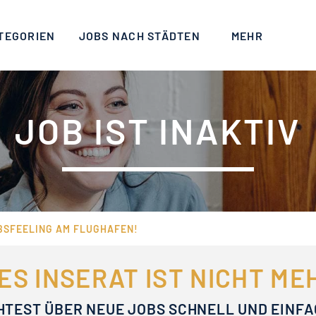
TEGORIEN
JOBS NACH STÄDTEN
MEHR
JOB IST INAKTIV
BSFEELING AM FLUGHAFEN!
ES INSERAT IST NICHT M
HTEST ÜBER NEUE JOBS SCHNELL UND EINF