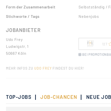
Form der Zusammenarbeit
Selbstständig / 
Stichworte / Tags
Nebenjobs
JOBANBIETER
Udo Frey
127
Ludwigstr. 1
50667 Köln
BEI PROMOTIONBA
MEHR INFOS ZU
UDO FREY
FINDEST DU HIER!
|
|
TOP-JOBS
JOB-CHANCEN
NEUE JO