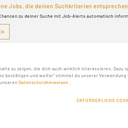
ine Jobs, die deinen Suchkriterien entsprechen
Chancen zu deiner Suche mit Job-Alerts automatisch infor
EN
nhalte zu zeigen, die dich auch wirklich interessieren. Daz
es bestätigen und weiter“ stimmst du unserer Verwendung v
n unseren
Datenschutzhinweisen
.
SONSTIGES
SERVICE
WIKI
DEINE VORT
ERFORDERLICHE COOK
MESSEN & EVENTS
KONTAKT
T
PROMOTER ERFAHRUNGEN
HILFE & SU