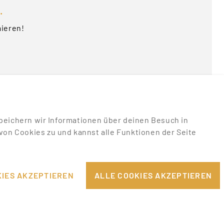
.
mieren!
u speichern wir Informationen über deinen Besuch in
on Cookies zu und kannst alle Funktionen der Seite
RECHTLICHES
EILE
IMPRESSUM
IES AKZEPTIEREN
ALLE COOKIES AKZEPTIEREN
DATENSCHUTZHINWEISE
PPORT
AGB & NUTZUNGSBEDINGUNGEN