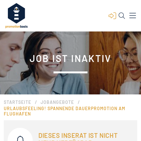
JOB IST INAKTIV
/
/
STARTSEITE
JOBANGEBOTE
URLAUBSFEELING! SPANNENDE DAUERPROMOTION AM
FLUGHAFEN
DIESES INSERAT IST NICHT