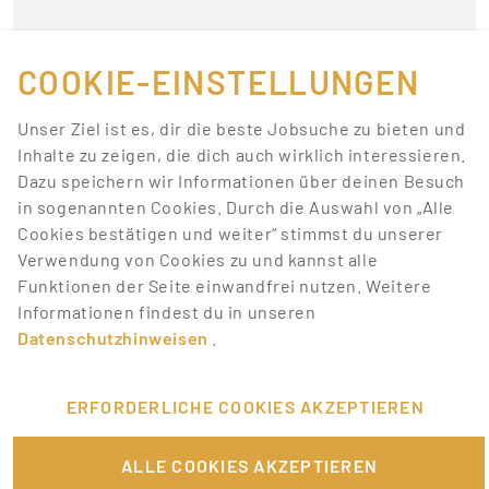
Momentan gibt es keine
Jobs, die deinen
COOKIE-EINSTELLUNGEN
Suchkriterien
Unser Ziel ist es, dir die beste Jobsuche zu bieten und
entsprechen.
Inhalte zu zeigen, die dich auch wirklich interessieren.
Dazu speichern wir Informationen über deinen Besuch
Lass dich über neue Job-Chancen zu deiner Suche
in sogenannten Cookies. Durch die Auswahl von „Alle
mit Job-Alerts automatisch informieren!
Cookies bestätigen und weiter“ stimmst du unserer
Verwendung von Cookies zu und kannst alle
JOB-ALERT ERSTELLEN
Funktionen der Seite einwandfrei nutzen. Weitere
Informationen findest du in unseren
Datenschutzhinweisen
.
ERFORDERLICHE COOKIES AKZEPTIEREN
FÜR JOBANBIETER
ALLE COOKIES AKZEPTIEREN