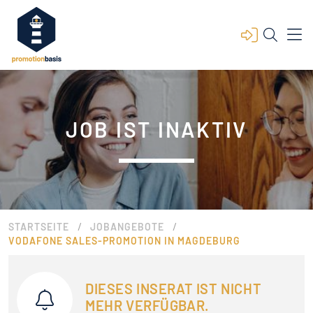
JOB IST INAKTIV
/
/
STARTSEITE
JOBANGEBOTE
VODAFONE SALES-PROMOTION IN MAGDEBURG
DIESES INSERAT IST NICHT
MEHR VERFÜGBAR.