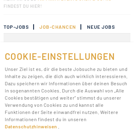
FINDEST DU HIER!
|
|
TOP-JOBS
JOB-CHANCEN
NEUE JOBS
Momentan gibt es keine
Jobs, die deinen
COOKIE-EINSTELLUNGEN
Suchkriterien
Unser Ziel ist es, dir die beste Jobsuche zu bieten und
entsprechen.
Inhalte zu zeigen, die dich auch wirklich interessieren.
Dazu speichern wir Informationen über deinen Besuch
Lass dich über neue Job-Chancen zu deiner Suche
in sogenannten Cookies. Durch die Auswahl von „Alle
mit Job-Alerts automatisch informieren!
Cookies bestätigen und weiter“ stimmst du unserer
Verwendung von Cookies zu und kannst alle
JOB-ALERT ERSTELLEN
Funktionen der Seite einwandfrei nutzen. Weitere
Informationen findest du in unseren
Datenschutzhinweisen
.