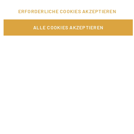
ERFORDERLICHE COOKIES AKZEPTIEREN
FÜR JOBANBIETER
ALLE COOKIES AKZEPTIEREN
LINKS
SONSTIGES
SERVICE
RECHTLICHES