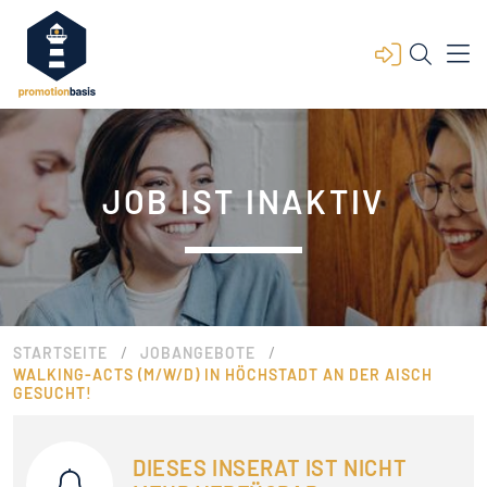
JOB IST INAKTIV
/
/
STARTSEITE
JOBANGEBOTE
WALKING-ACTS (M/W/D) IN HÖCHSTADT AN DER AISCH
GESUCHT!
DIESES INSERAT IST NICHT