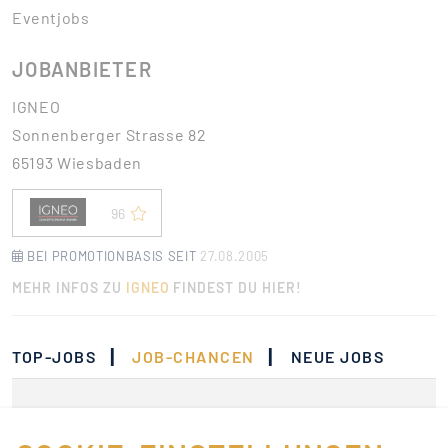
Eventjobs
JOBANBIETER
IGNEO
Sonnenberger Strasse 82
65193 Wiesbaden
96
BEI PROMOTIONBASIS SEIT
27.08.2005
MEHR INFOS ZU
IGNEO
FINDEST DU HIER!
|
|
TOP-JOBS
JOB-CHANCEN
NEUE JOBS
Momentan gibt es keine
Jobs, die deinen