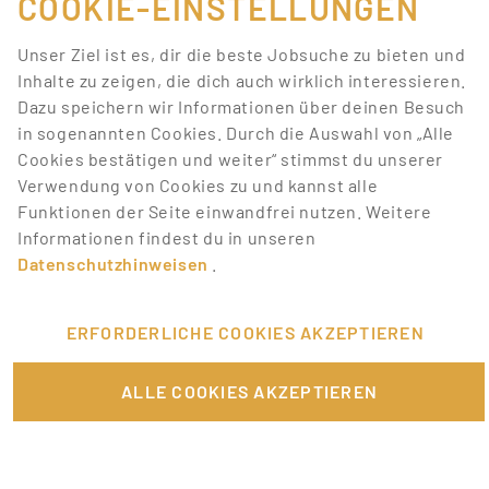
COOKIE-EINSTELLUNGEN
Suchkriterien
Unser Ziel ist es, dir die beste Jobsuche zu bieten und
entsprechen.
Inhalte zu zeigen, die dich auch wirklich interessieren.
Dazu speichern wir Informationen über deinen Besuch
Lass dich über neue Job-Chancen zu deiner Suche
in sogenannten Cookies. Durch die Auswahl von „Alle
mit Job-Alerts automatisch informieren!
Cookies bestätigen und weiter“ stimmst du unserer
Verwendung von Cookies zu und kannst alle
JOB-ALERT ERSTELLEN
Funktionen der Seite einwandfrei nutzen. Weitere
Informationen findest du in unseren
Datenschutzhinweisen
.
ERFORDERLICHE COOKIES AKZEPTIEREN
FÜR JOBANBIETER
ALLE COOKIES AKZEPTIEREN
LINKS