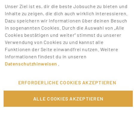
Unser Ziel ist es, dir die beste Jobsuche zu bieten und
entsprechen.
Inhalte zu zeigen, die dich auch wirklich interessieren.
Dazu speichern wir Informationen über deinen Besuch
Lass dich über neue Job-Chancen zu deiner Suche
in sogenannten Cookies. Durch die Auswahl von „Alle
mit Job-Alerts automatisch informieren!
Cookies bestätigen und weiter“ stimmst du unserer
Verwendung von Cookies zu und kannst alle
JOB-ALERT ERSTELLEN
Funktionen der Seite einwandfrei nutzen. Weitere
Informationen findest du in unseren
Datenschutzhinweisen
.
ERFORDERLICHE COOKIES AKZEPTIEREN
FÜR JOBANBIETER
ALLE COOKIES AKZEPTIEREN
LINKS
SONSTIGES