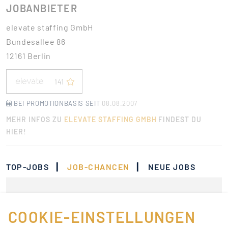
JOBANBIETER
elevate staffing GmbH
Bundesallee 86
12161 Berlin
141
BEI PROMOTIONBASIS SEIT
08.08.2007
MEHR INFOS ZU
ELEVATE STAFFING GMBH
FINDEST DU
HIER!
|
|
TOP-JOBS
JOB-CHANCEN
NEUE JOBS
Momentan gibt es keine
Jobs, die deinen
COOKIE-EINSTELLUNGEN
Suchkriterien