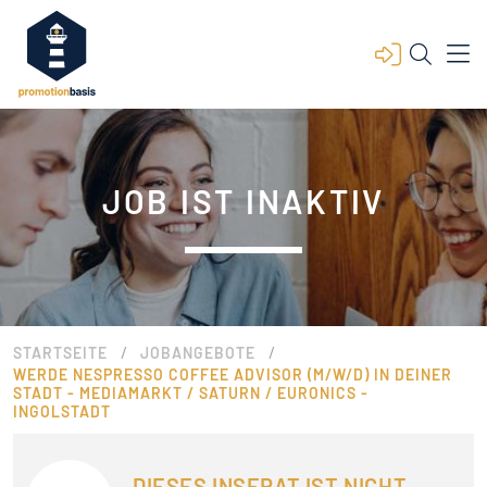
JOB IST INAKTIV
/
/
STARTSEITE
JOBANGEBOTE
WERDE NESPRESSO COFFEE ADVISOR (M/W/D) IN DEINER
STADT - MEDIAMARKT / SATURN / EURONICS -
INGOLSTADT
DIESES INSERAT IST NICHT