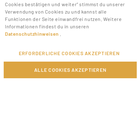
Cookies bestätigen und weiter“ stimmst du unserer
Verwendung von Cookies zu und kannst alle
Studienstart: Was du wissen musst,
Funktionen der Seite einwandfrei nutzen. Weitere
bevor es losgeht
Informationen findest du in unseren
Datenschutzhinweisen
.
Du stehst kurz vor dem Studienstart und fühlst
dich ein bisschen überfordert? Keine Sorge, das
ERFORDERLICHE COOKIES AKZEPTIEREN
geht vielen Studierenden …
ALLE COOKIES AKZEPTIEREN
MEHR LESEN
|
|
TOP-JOBS
JOB-CHANCEN
NEUE JOBS
Momentan gibt es keine
Jobs, die deinen
Suchkriterien
entsprechen.