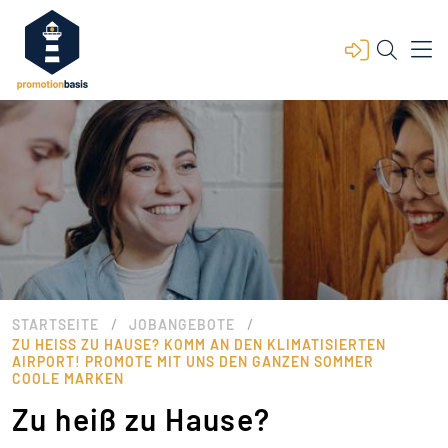
/
/
STARTSEITE
JOBANGEBOTE
ZU HEISS ZU HAUSE? KOMM AN DEN KLIMATISIERTEN A
IRPORT! PROMOTE MIT UNS DEN GANZEN SOMMER C
OOLE MARKEN
Zu heiß zu Hause?