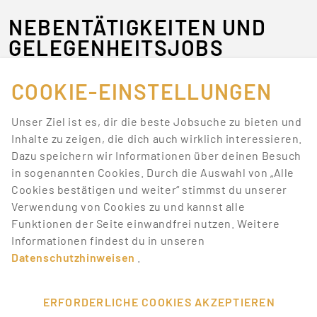
NEBENTÄTIGKEITEN UND
GELEGENHEITSJOBS
Promotionbasis hat für dich coole und
COOKIE-EINSTELLUNGEN
abwechslungsreiche Nebenjobs: vom klassischen Flyer
verteilen und Passanten interviewen, über
Unser Ziel ist es, dir die beste Jobsuche zu bieten und
Merchandising und Verkostung, bis hin zu Jobs auf
Inhalte zu zeigen, die dich auch wirklich interessieren.
Messen und Events als Host/Hostess, Servicekraft oder
Dazu speichern wir Informationen über deinen Besuch
Security.
in sogenannten Cookies. Durch die Auswahl von „Alle
Cookies bestätigen und weiter“ stimmst du unserer
NEBENJOBS IM PROMOTION-,
Verwendung von Cookies zu und kannst alle
MESSE- UND EVENT-BEREICH
Funktionen der Seite einwandfrei nutzen. Weitere
Informationen findest du in unseren
Als Promoter bist du dort, wo potenzielle Kunden sind:
Datenschutzhinweisen
.
Fußgängerzonen, Kaufhäuser, Geschäfte, öffentliche
Plätze. Du verteilst Flyer, Produktproben, informierst
über Unternehmen, Marken oder Verträge. Im
ERFORDERLICHE COOKIES AKZEPTIEREN
Gastronomie-Bereich arbeitest du auf Veranstaltungen,