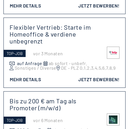
MEHR DETAILS
JETZT BEWERBEN!
Flexibler Vertrieb: Starte im
Homeoffice & verdiene
unbegrenzt
vor 3 Monaten
TOP-JOB
auf Anfrage
ab sofort - unbefr.
Sonstiges / Diverse
DE - PLZ 0,1,2,3,4,5,6,7,8,9
MEHR DETAILS
JETZT BEWERBEN!
Bis zu 200 € am Tag als
Promoter (m/w/d)
vor 6 Monaten
TOP-JOB