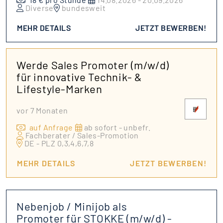
Diverse
bundesweit
MEHR DETAILS
JETZT BEWERBEN!
Werde Sales Promoter (m/w/d)
für innovative Technik- &
Lifestyle-Marken
vor 7 Monaten
auf Anfrage
ab sofort - unbefr.
Fachberater / Sales-Promotion
DE - PLZ 0,3,4,6,7,8
MEHR DETAILS
JETZT BEWERBEN!
Nebenjob / Minijob als
Promoter für STOKKE (m/w/d) -