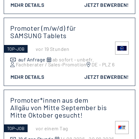
MEHR DETAILS
JETZT BEWERBEN!
Promoter (m/w/d) für
SAMSUNG Tablets
vor 19 Stunden
TOP-JOB
auf Anfrage
ab sofort - unbefr.
Fachberater / Sales-Promotion
DE - PLZ 6
MEHR DETAILS
JETZT BEWERBEN!
Promoter*innen aus dem
Allgäu von Mitte September bis
Mitte Oktober gesucht!
vor einem Tag
TOP-JOB
18 € pro Stunde
14.08.2026 - 20.09.2026