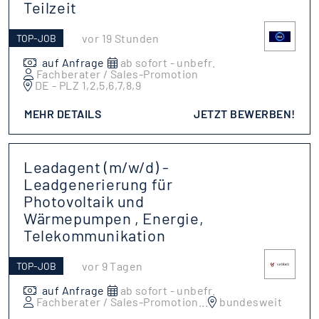
Teilzeit
vor 19 Stunden
TOP-JOB
auf Anfrage
ab sofort - unbefr.
Fachberater / Sales-Promotion
DE - PLZ 1,2,5,6,7,8,9
MEHR DETAILS
JETZT BEWERBEN!
Leadagent (m/w/d) -
Leadgenerierung für
Photovoltaik und
Wärmepumpen , Energie,
Telekommunikation
vor 9 Tagen
TOP-JOB
auf Anfrage
ab sofort - unbefr.
Fachberater / Sales-Promotion
...
bundesweit