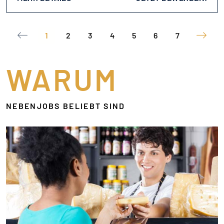
1
2
3
4
5
6
7
WARUM
NEBENJOBS BELIEBT SIND