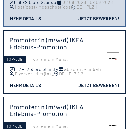
16,82 € pro Stunde
02.09.2026 - 08.09.2026
Host(ess) / Messehost(ess)
DE - PLZ 1
MEHR DETAILS
JETZT BEWERBEN!
Promoter:in (m/w/d) IKEA
Erlebnis-Promotion
vor einem Monat
TOP-JOB
17 - 17 € pro Stunde
ab sofort - unbefr.
Flyerverteiler(in)
...
DE - PLZ 1,2
MEHR DETAILS
JETZT BEWERBEN!
Promoter:in (m/w/d) IKEA
Erlebnis-Promotion
vor einem Monat
TOP-JOB