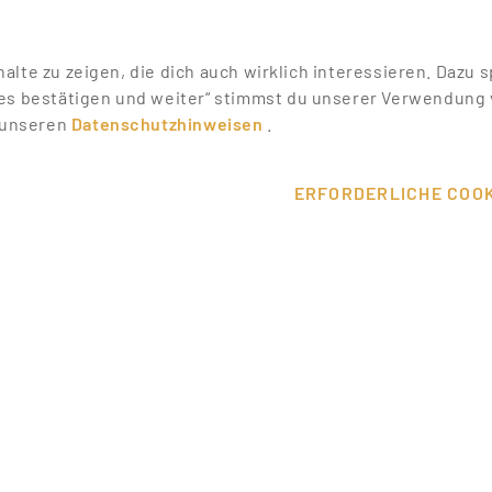
nhalte zu zeigen, die dich auch wirklich interessieren. Daz
es bestätigen und weiter“ stimmst du unserer Verwendung v
n unseren
Datenschutzhinweisen
.
DEINE VO
ERFORDERLICHE COOK
PROMOTI
Finde DEN mega Jo
Auf Promotionbasis 
außergewöhnliche Job
schnell erstellten S
Jobanbietern optimal
auf Jobs für Promote