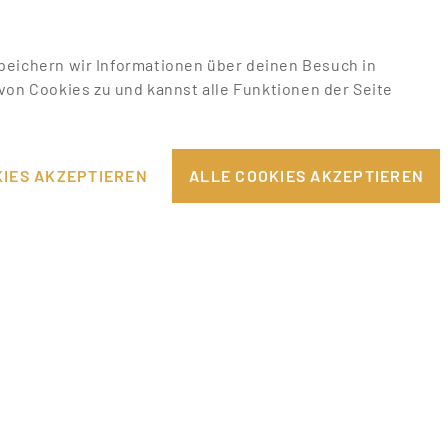
u speichern wir Informationen über deinen Besuch in
on Cookies zu und kannst alle Funktionen der Seite
RTEILE BEI
IES AKZEPTIEREN
ALLE COOKIES AKZEPTIEREN
ONBASIS
b!
findest du spannende und
s, die perfekt zu dir passen. Mit einer
edcard in wählbaren Designs kannst du dich
 präsentieren und dich schnell und einfach
r, Host/Hostessen etc. bewerben.