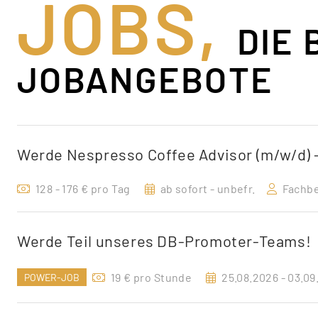
JOBS,
DIE
JOBANGEBOTE
Werde Nespresso Coffee Advisor (m/w/d) 
128 - 176 € pro Tag
ab sofort - unbefr.
Fachbe
Werde Teil unseres DB-Promoter-Teams!
19 € pro Stunde
25.08.2026 - 03.09
POWER-JOB