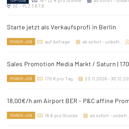
16 - 22 € pro Stunde
ab sofort - unbef
TOP-JOB
DE - PLZ 1,6,7,8
Starte jetzt als Verkaufsprofi in Berlin
auf Anfrage
ab sofort - unbefr.
POWER-JOB
Sales Promotion Media Markt / Saturn | 170
170 € pro Tag
23.11.2026 - 30.12.2
POWER-JOB
18,00€/h am Airport BER - P&C affine Pro
18 € pro Stunde
ab sofort - unbefr.
POWER-JOB