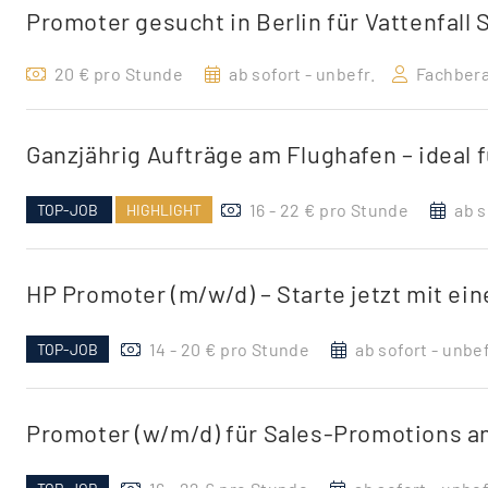
Promoter gesucht in Berlin für Vattenfall
20 € pro Stunde
ab sofort - unbefr.
Fachbera
Ganzjährig Aufträge am Flughafen – ideal 
16 - 22 € pro Stunde
ab s
TOP-JOB
HIGHLIGHT
HP Promoter (m/w/d) – Starte jetzt mit e
14 - 20 € pro Stunde
ab sofort - unbef
TOP-JOB
Promoter (w/m/d) für Sales-Promotions a