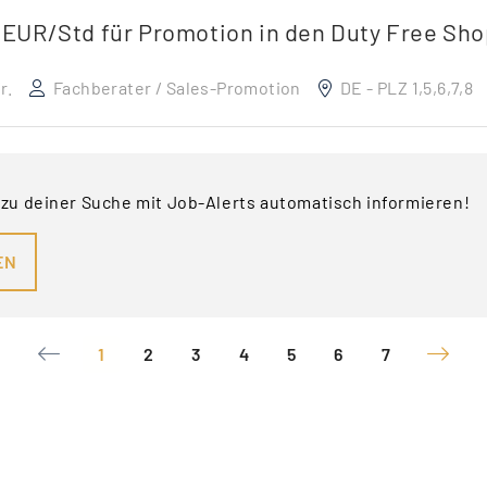
2 EUR/Std für Promotion in den Duty Free Sho
r.
Fachberater / Sales-Promotion
DE - PLZ 1,5,6,7,8
 zu deiner Suche mit Job-Alerts automatisch informieren!
EN
1
2
3
4
5
6
7