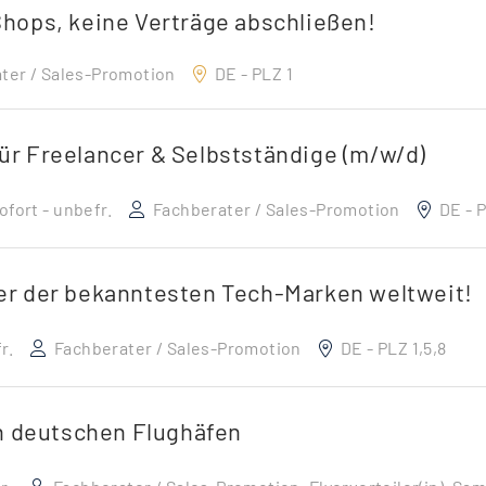
 Shops, keine Verträge abschließen!
ter / Sales-Promotion
DE - PLZ 1
für Freelancer & Selbstständige (m/w/d)
ofort - unbefr.
Fachberater / Sales-Promotion
DE - P
iner der bekanntesten Tech-Marken weltweit!
r.
Fachberater / Sales-Promotion
DE - PLZ 1,5,8
n deutschen Flughäfen