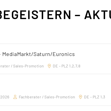
 BEGEISTERN – AK
- MediaMarkt/Saturn/Euronics
rater / Sales-Promotion
DE - PLZ 1,2,7,8
.2026
Fachberater / Sales-Promotion
DE - PLZ 1,3