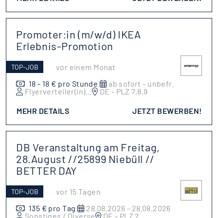
Promoter:in (m/w/d) IKEA
Erlebnis-Promotion
vor einem Monat
TOP-JOB
18 - 18 € pro Stunde
ab sofort - unbefr.
Flyerverteiler(in)
...
DE - PLZ 7,8,9
MEHR DETAILS
JETZT BEWERBEN!
DB Veranstaltung am Freitag,
28.August //25899 Niebüll //
BETTER DAY
vor 15 Tagen
TOP-JOB
135 € pro Tag
28.08.2026 - 28.08.2026
Sonstiges / Diverse
DE - PLZ 2