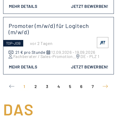
MEHR DETAILS
JETZT BEWERBEN!
Promoter (m/w/d) für Logitech
(m/w/d)
vor 2 Tagen
TOP-JOB
21 € pro Stunde
12.09.2026 - 19.09.2026
Fachberater / Sales-Promotion
...
DE - PLZ 1
MEHR DETAILS
JETZT BEWERBEN!
1
2
3
4
5
6
7
DAS