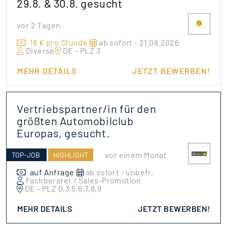
29.8. & 30.8. gesucht
vor 2 Tagen
18 € pro Stunde
ab sofort - 21.08.2026
Diverse
DE - PLZ 3
MEHR DETAILS
JETZT BEWERBEN!
Vertriebspartner/in für den
größten Automobilclub
Europas, gesucht.
vor einem Monat
TOP-JOB
HIGHLIGHT
auf Anfrage
ab sofort - unbefr.
Fachberater / Sales-Promotion
DE - PLZ 0,3,5,6,7,8,9
MEHR DETAILS
JETZT BEWERBEN!