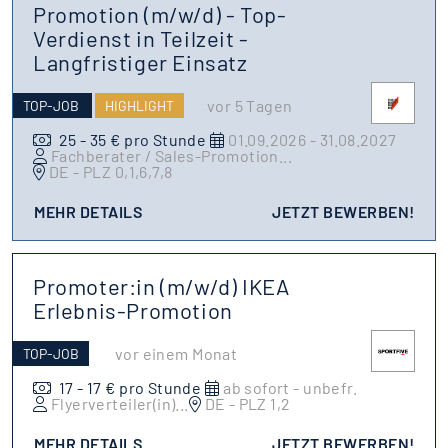
Promotion (m/w/d) - Top-
Verdienst in Teilzeit -
Langfristiger Einsatz
vor 5 Tagen
TOP-JOB
HIGHLIGHT
25 - 35 € pro Stunde
01.09.2026 - 31.08.2027
Fachberater / Sales-Promotion
...
DE - PLZ 0,1,6,7,8
MEHR DETAILS
JETZT BEWERBEN!
Promoter:in (m/w/d) IKEA
Erlebnis-Promotion
vor einem Monat
TOP-JOB
17 - 17 € pro Stunde
ab sofort - unbefr.
Flyerverteiler(in)
...
DE - PLZ 1,2
MEHR DETAILS
JETZT BEWERBEN!