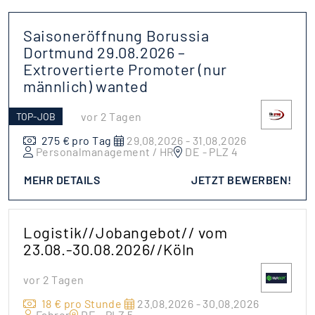
Saisoneröffnung Borussia
Dortmund 29.08.2026 –
Extrovertierte Promoter (nur
männlich) wanted
vor 2 Tagen
TOP-JOB
275 € pro Tag
29.08.2026 - 31.08.2026
Personalmanagement / HR
DE - PLZ 4
MEHR DETAILS
JETZT BEWERBEN!
Logistik//Jobangebot// vom
23.08.-30.08.2026//Köln
vor 2 Tagen
18 € pro Stunde
23.08.2026 - 30.08.2026
Fahrer
DE - PLZ 5