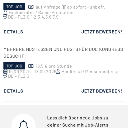
auf Anfrage
ab sofort - unbefr.
TOP-JOB
Fachberater / Sales-Promotion
DE - PLZ 0,1,2,3,4,5,6,7,9
DETAILS
JETZT BEWERBEN!
MEHRERE HOSTESSEN UND HOSTS FÜR DOC KONGRESS
GESUCHT !
18,5 € pro Stunde
TOP-JOB
16.09.2026 - 18.09.2026
Host(ess) / Messehost(ess)
DE - PLZ 3
DETAILS
JETZT BEWERBEN!
Lass dich über neue Jobs zu
deiner Suche mit Job-Alerts