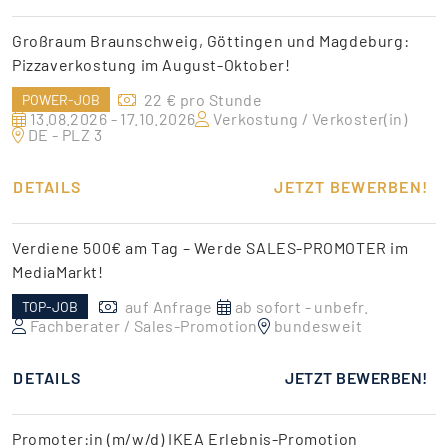
Großraum Braunschweig, Göttingen und Magdeburg:
Pizzaverkostung im August-Oktober!
22 € pro Stunde
POWER-JOB
13.08.2026 - 17.10.2026
Verkostung / Verkoster(in)
DE - PLZ 3
DETAILS
JETZT BEWERBEN!
Verdiene 500€ am Tag – Werde SALES-PROMOTER im
MediaMarkt!
auf Anfrage
ab sofort - unbefr.
TOP-JOB
Fachberater / Sales-Promotion
bundesweit
DETAILS
JETZT BEWERBEN!
Promoter:in (m/w/d) IKEA Erlebnis-Promotion