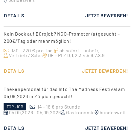
DETAILS
JETZT BEWERBEN!
Kein Bock auf Bürojob? NGO-Promoter (a) gesucht –
200€/Tag oder mehr möglich!
130 - 220 € pro Tag
ab sofort - unbefr.
Vertrieb / Sales
DE - PLZ 0,1,2,3,4,5,6,7,8,9
DETAILS
JETZT BEWERBEN!
Thekenpersonal für das Into The Madness Festival am
05.09.2026 in Zülpich gesucht!
14 - 16 € pro Stunde
TOP-JOB
05.09.2026 - 05.09.2026
Gastronomie
bundesweit
DETAILS
JETZT BEWERBEN!