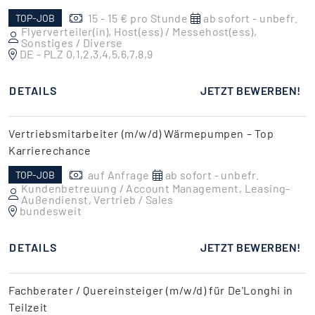
15 - 15 € pro Stunde
ab sofort - unbefr.
TOP-JOB
Flyerverteiler(in), Host(ess) / Messehost(ess),
Sonstiges / Diverse
DE - PLZ 0,1,2,3,4,5,6,7,8,9
DETAILS
JETZT BEWERBEN!
Vertriebsmitarbeiter (m/w/d) Wärmepumpen – Top
Karrierechance
auf Anfrage
ab sofort - unbefr.
TOP-JOB
Kundenbetreuung / Account Management, Leasing-
Außendienst, Vertrieb / Sales
bundesweit
DETAILS
JETZT BEWERBEN!
Fachberater / Quereinsteiger (m/w/d) für De'Longhi in
Teilzeit