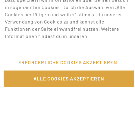
JETZT KOSTENLOS REGISTRIEREN
in sogenannten Cookies. Durch die Auswahl von „Alle
Cookies bestätigen und weiter“ stimmst du unserer
Verwendung von Cookies zu und kannst alle
Funktionen der Seite einwandfrei nutzen. Weitere
Informationen findest du in unseren
Datenschutzhinweisen
.
DIE „KLEINE GROSSSTADT“ G
ÖTTINGEN
ERFORDERLICHE COOKIES AKZEPTIEREN
Mitten in Deutschland liegt die lebendige
ALLE COOKIES AKZEPTIEREN
Wissenschaftsstadt Göttingen: Die ca. 30.000
Studierenden (20 %) prägen den jungen Flair der
„kleinen Großstadt“. Göttingen bietet die Offenheit
einer Universitätsstadt mit einem vielseitigen
Kulturangebot.
KULTURELLE HIGHLIGHTS FÜR
DEINEN LEBENSLAUF