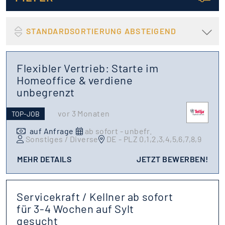
STANDARDSORTIERUNG ABSTEIGEND
Flexibler Vertrieb: Starte im
Homeoffice & verdiene
unbegrenzt
vor 3 Monaten
TOP-JOB
auf Anfrage
ab sofort - unbefr.
Sonstiges / Diverse
DE - PLZ 0,1,2,3,4,5,6,7,8,9
MEHR DETAILS
JETZT BEWERBEN!
Servicekraft / Kellner ab sofort
für 3-4 Wochen auf Sylt
gesucht