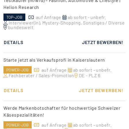
Testkäufer (m/w/d) – Fashion, Automotive & Lifestyle |
Helion Research
auf Anfrage
ab sofort - unbefr.
TOP-JOB
Interviewer(in), Mystery-Shopping, Sonstiges / Diverse
bundesweit
DETAILS
JETZT BEWERBEN!
Starte jetzt als Verkaufsprofi in Kaiserslautern
auf Anfrage
ab sofort - unbefr.
POWER-JOB
Fachberater / Sales-Promotion
DE - PLZ 6
DETAILS
JETZT BEWERBEN!
Werde Markenbotschafter für hochwertige Schweizer
Käsespezialitäten!
auf Anfrage
ab sofort - unbefr.
POWER-JOB