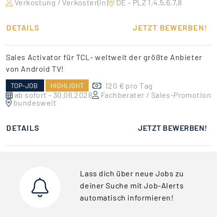
Verkostung / Verkoster(in)
DE - PLZ 1,4,5,6,7,8
DETAILS
JETZT BEWERBEN!
Sales Activator für TCL- weltweit der größte Anbieter
von Android TV!
120 € pro Tag
TOP-JOB
HIGHLIGHT
ab sofort - 30.06.2028
Fachberater / Sales-Promotion
bundesweit
DETAILS
JETZT BEWERBEN!
Lass dich über neue Jobs zu
deiner Suche mit Job-Alerts
automatisch informieren!