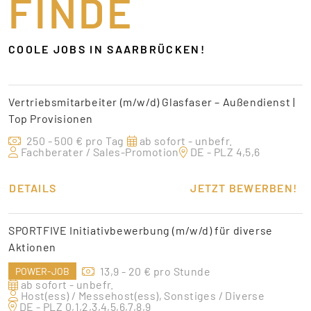
FINDE
COOLE JOBS IN SAARBRÜCKEN!
Vertriebsmitarbeiter (m/w/d) Glasfaser – Außendienst |
Top Provisionen
250 - 500 € pro Tag
ab sofort - unbefr.
Fachberater / Sales-Promotion
DE - PLZ 4,5,6
DETAILS
JETZT BEWERBEN!
SPORTFIVE Initiativbewerbung (m/w/d) für diverse
Aktionen
13,9 - 20 € pro Stunde
POWER-JOB
ab sofort - unbefr.
Host(ess) / Messehost(ess), Sonstiges / Diverse
DE - PLZ 0,1,2,3,4,5,6,7,8,9